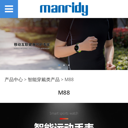
M88
产品中心
>
智能穿戴类产品
>
M88
M88