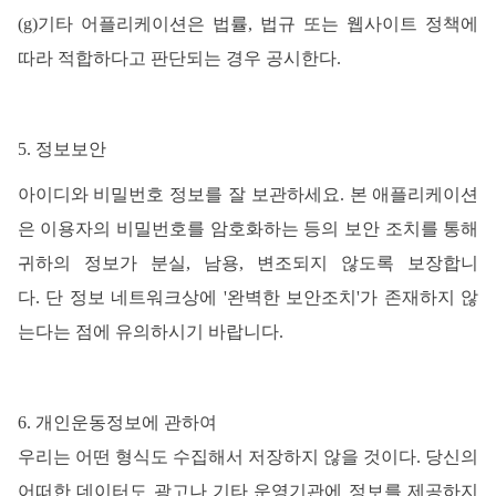
(g)기타
어플리케이션은
법률
, 법규 또는 웹사이트 정책에
따라 적합하다고 판단되는
경우
공시한다
.
5
.
정보보안
아이디와
비밀번호
정보를
잘
보관하세요
.
본
애플리케이션
은
이용자의
비밀번호를
암호화하는
등의
보안
조치를
통해
귀하의
정보가
분실
, 남용, 변조되지 않도록 보장합니
다.
단
정보
네트워크상에
'완벽한 보안조치'가 존재하지 않
는다는 점에 유의하시기 바랍니다.
6. 개인운동정보에 관하여
우리는
어떤
형식도
수집해서
저장하지
않을
것이다
.
당신의
어떠한
데이터도
광고나
기타
운영기관에
정보를
제공하지