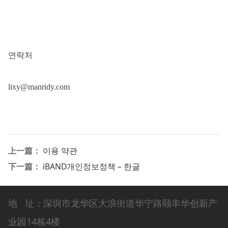
연락처
lixy@manridy.com
上一篇：
이용 약관
下一篇：
iBAND개인정보정책 – 한글
地 址：深圳市龙华区大浪街道华宁路颐丰华创新产
业园14栋4楼