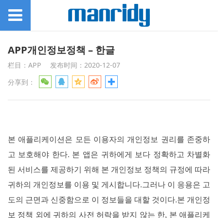
APP개인정보정책 – 한글
栏目：APP
发布时间：2020-12-07
分享到：
본
애플리케이션은
모든
이용자의
개인정보
권리를
존중하
고
보호해야
한다
.
본
앱은
귀하에게
보다
정확하고
차별화
된
서비스를
제공하기
위해
본
개인정보
정책의
규정에
따라
귀하의
개인정보를
이용
및
게시합니다
.그러나 이 응용은 고
도의 근면과 신중함으로 이 정보들을 대할 것이다.본 개인정
보 정책 외에 귀하의 사전 허락을 받지 않는 한, 본 애플리케