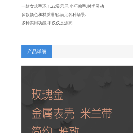
一款女式手环,1.22显示屏,小巧贴手.时尚灵动
多款颜色和材质搭配,满足各种场景.
多种实用功能,不仅仅是漂亮!
产品详细