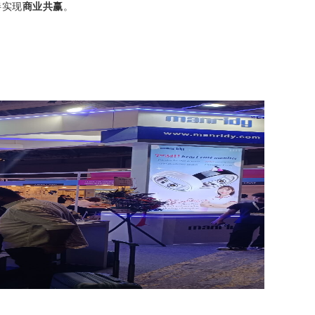
伴实现
商业共赢
。